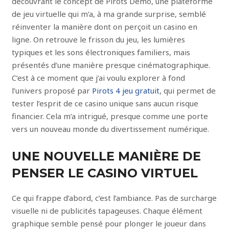
découvrant le concept de Pirots Demo, une plateforme
de jeu virtuelle qui m’a, à ma grande surprise, semblé
réinventer la manière dont on perçoit un casino en
ligne. On retrouve le frisson du jeu, les lumières
typiques et les sons électroniques familiers, mais
présentés d’une manière presque cinématographique.
C’est à ce moment que j’ai voulu explorer à fond
l’univers proposé par
Pirots 4 jeu gratuit
, qui permet de
tester l’esprit de ce casino unique sans aucun risque
financier. Cela m’a intrigué, presque comme une porte
vers un nouveau monde du divertissement numérique.
UNE NOUVELLE MANIÈRE DE
PENSER LE CASINO VIRTUEL
Ce qui frappe d’abord, c’est l’ambiance. Pas de surcharge
visuelle ni de publicités tapageuses. Chaque élément
graphique semble pensé pour plonger le joueur dans