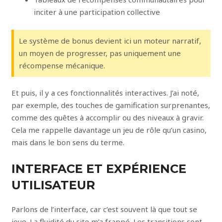
inciter à une participation collective
Le système de bonus devient ici un moteur narratif,
un moyen de progresser, pas uniquement une
récompense mécanique.
Et puis, il y a ces fonctionnalités interactives. J’ai noté,
par exemple, des touches de gamification surprenantes,
comme des quêtes à accomplir ou des niveaux à gravir.
Cela me rappelle davantage un jeu de rôle qu’un casino,
mais dans le bon sens du terme.
INTERFACE ET EXPÉRIENCE
UTILISATEUR
Parlons de l’interface, car c’est souvent là que tout se
joue. La fluidité du site m’a frappé. Les transitions sont