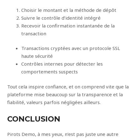
Choisir le montant et la méthode de dépôt
Suivre le contrôle d’identité intégré
Recevoir la confirmation instantanée de la
transaction
Transactions cryptées avec un protocole SSL
haute sécurité
Contrôles internes pour détecter les
comportements suspects
Tout cela inspire confiance, et on comprend vite que la
plateforme mise beaucoup sur la transparence et la
fiabilité, valeurs parfois négligées ailleurs.
CONCLUSION
Pirots Demo, à mes yeux, n’est pas juste une autre