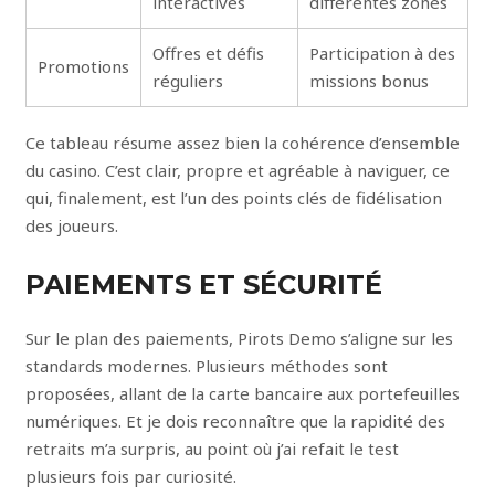
interactives
différentes zones
Offres et défis
Participation à des
Promotions
réguliers
missions bonus
Ce tableau résume assez bien la cohérence d’ensemble
du casino. C’est clair, propre et agréable à naviguer, ce
qui, finalement, est l’un des points clés de fidélisation
des joueurs.
PAIEMENTS ET SÉCURITÉ
Sur le plan des paiements, Pirots Demo s’aligne sur les
standards modernes. Plusieurs méthodes sont
proposées, allant de la carte bancaire aux portefeuilles
numériques. Et je dois reconnaître que la rapidité des
retraits m’a surpris, au point où j’ai refait le test
plusieurs fois par curiosité.