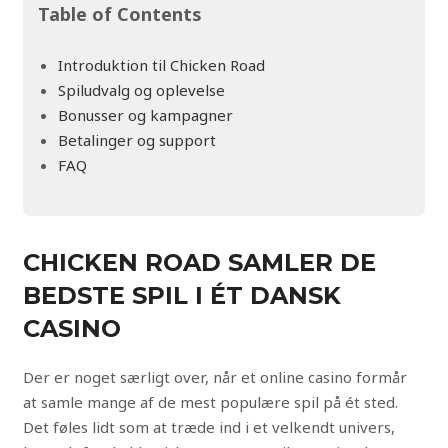
Table of Contents
Introduktion til Chicken Road
Spiludvalg og oplevelse
Bonusser og kampagner
Betalinger og support
FAQ
CHICKEN ROAD SAMLER DE
BEDSTE SPIL I ÉT DANSK
CASINO
Der er noget særligt over, når et online casino formår
at samle mange af de mest populære spil på ét sted.
Det føles lidt som at træde ind i et velkendt univers,