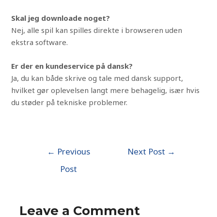
Skal jeg downloade noget?
Nej, alle spil kan spilles direkte i browseren uden
ekstra software.
Er der en kundeservice på dansk?
Ja, du kan både skrive og tale med dansk support,
hvilket gør oplevelsen langt mere behagelig, især hvis
du støder på tekniske problemer.
←
Previous
Next Post
→
Post
Leave a Comment