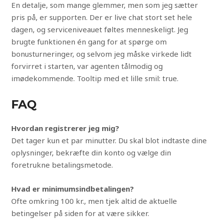
En detalje, som mange glemmer, men som jeg sætter
pris på, er supporten. Der er live chat stort set hele
dagen, og serviceniveauet føltes menneskeligt. Jeg
brugte funktionen én gang for at spørge om
bonusturneringer, og selvom jeg måske virkede lidt
forvirret i starten, var agenten tålmodig og
imødekommende. Tooltip med et lille smil:
true
.
FAQ
Hvordan registrerer jeg mig?
Det tager kun et par minutter. Du skal blot indtaste dine
oplysninger, bekræfte din konto og vælge din
foretrukne betalingsmetode.
Hvad er minimumsindbetalingen?
Ofte omkring 100 kr., men tjek altid de aktuelle
betingelser på siden for at være sikker.