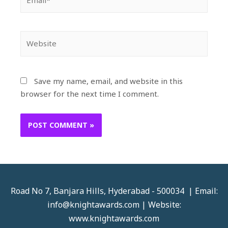
Save my name, email, and website in this
browser for the next time I comment.
Road No 7, Banjara Hills, Hyderabad - 500034 | Email:
info@knightawards.com | Website:
www.knightawards.com