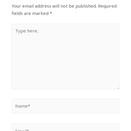
Your email address will not be published.
Required
fields are marked
*